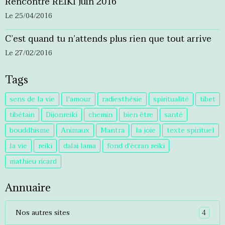
Rencontre REIKI juin 2016
Le 25/04/2016
C’est quand tu n’attends plus rien que tout arrive
Le 27/02/2016
Tags
sens de la vie
l'amour
radiesthésie
spiritualité
tibet
tibétain
Dijonreiki
chemin
bien être
santé
bouddhisme
Animaux
Mantra
la joie
texte spirituel
la vie
reiki
dalai lama
fond d'écran reiki
mathieu ricard
Annuaire
4
Nos autres sites