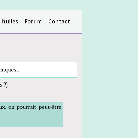
 huiles
Forum
Contact
hiques...
x?)
ux, on pourrait peut-être