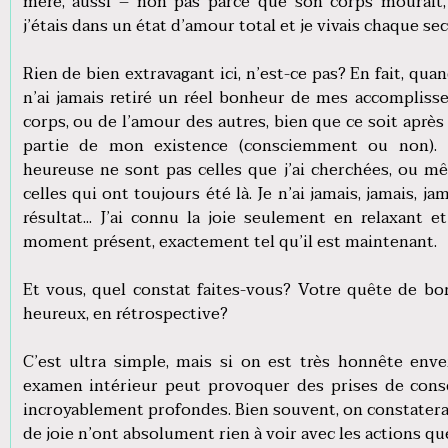
mère, aussi – non pas parce que son corps mourait
j’étais dans un état d’amour total et je vivais chaque 
Rien de bien extravagant ici, n’est-ce pas? En fait, quand
n’ai jamais retiré un réel bonheur de mes accompliss
corps, ou de l’amour des autres, bien que ce soit après
partie de mon existence (consciemment ou non).
heureuse ne sont pas celles que j’ai cherchées, ou mê
celles qui ont toujours été là. Je n’ai jamais, jamais, 
résultat... J’ai connu la joie seulement en relaxant
moment présent, exactement tel qu’il est maintenant.
Et vous, quel constat faites-vous? Votre quête de bo
heureux, en rétrospective?
C’est ultra simple, mais si on est très honnête enve
examen intérieur peut provoquer des prises de cons
incroyablement profondes. Bien souvent, on constater
de joie n’ont absolument rien à voir avec les actions que