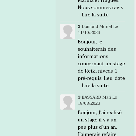
Marina et Hugues.
Nous sommes ravis
...
Lire la suite
2
Dumond Muriel
Le
11/10/2023
Bonjour, je
souhaiterais des
informations
concernant un stage
de Reiki niveau 1 :
pré-requis, lieu, date
...
Lire la suite
3
BASSARD Mari
Le
18/08/2023
Bonjour, J’ai réalisé
un stage il y a un
peu plus d’un an.
J’aimerais refaire