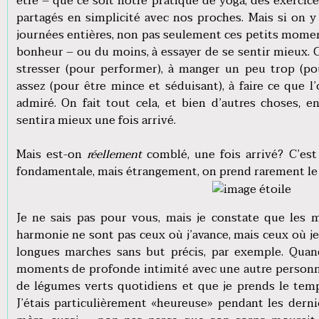
être – que ce soit notre pratique de yoga, des exerci
partagés en simplicité avec nos proches. Mais si on 
journées entières, non pas seulement ces petits moments
bonheur – ou du moins, à essayer de se sentir mieux. 
stresser (pour performer), à manger un peu trop (pou
assez (pour être mince et séduisant), à faire ce que l’
admiré. On fait tout cela, et bien d’autres choses, 
sentira mieux une fois arrivé.
Mais est-on
réellement
comblé, une fois arrivé? C’es
fondamentale, mais étrangement, on prend rarement le
Je ne sais pas pour vous, mais je constate que les 
harmonie ne sont pas ceux où j’avance, mais ceux où je 
longues marches sans but précis, par exemple. Quan
moments de profonde intimité avec une autre personne
de légumes verts quotidiens et que je prends le temp
J’étais particulièrement «heureuse» pendant les dern