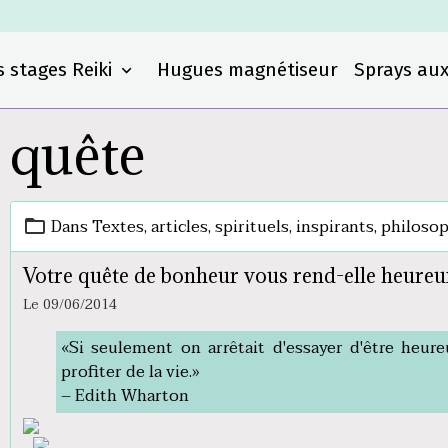
 stages Reiki
Hugues magnétiseur
Sprays aux
quête
Dans
Textes, articles, spirituels, inspirants, philosop
Votre quête de bonheur vous rend-elle heureu
Le 09/06/2014
«Si seulement on arrêtait d'essayer d'être heure
profiter de la vie.»
– Edith Wharton