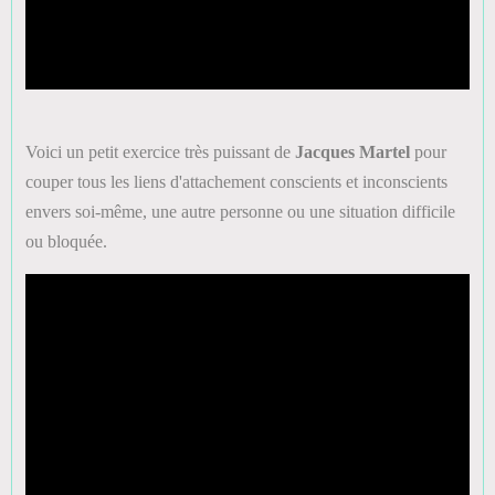
Voici un petit exercice très puissant de
Jacques Martel
pour
couper tous les liens d'attachement conscients et inconscients
envers soi-même, une autre personne ou une situation difficile
ou bloquée.